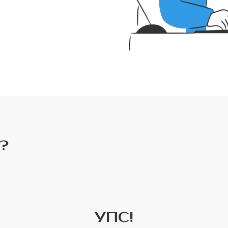
?
УПС!