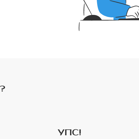
?
УПС!